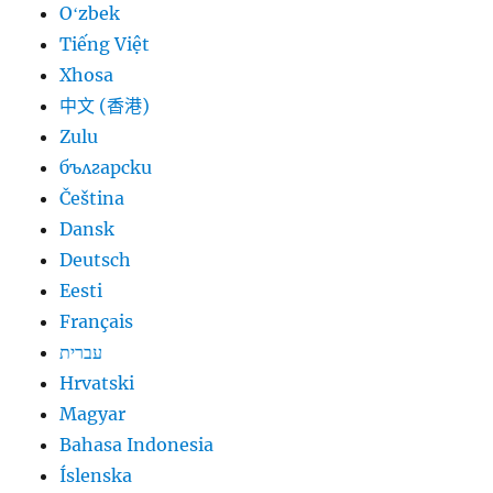
Oʻzbek
Tiếng Việt
Xhosa
中文 (香港)
Zulu
български
Čeština
Dansk
Deutsch
Eesti
Français
עברית
Hrvatski
Magyar
Bahasa Indonesia
Íslenska