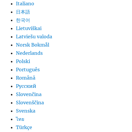
Italiano
日本語
한국어
Lietuviškai
Latviešu valoda
Norsk Bokmål
Nederlands
Polski
Português
Română
Русский
Slovenčina
Slovenščina
Svenska
ไทย
Türkçe