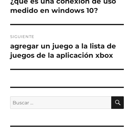
¿qué es una conexión de uso
Entrada
anterior:
medido en windows 10?
entradas
SIGUIENTE
agregar un juego a la lista de
Entrada
siguiente:
juegos de la aplicación xbox
BÚ
Buscar
por: