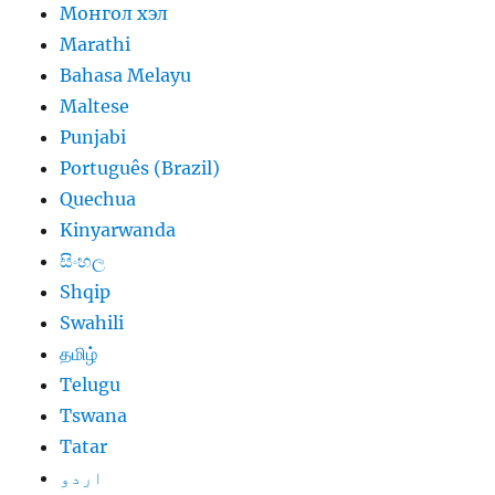
Монгол хэл
Marathi
Bahasa Melayu
Maltese
Punjabi
Português (Brazil)
Quechua
Kinyarwanda
සිංහල
Shqip
Swahili
தமிழ்
Telugu
Tswana
Tatar
اردو