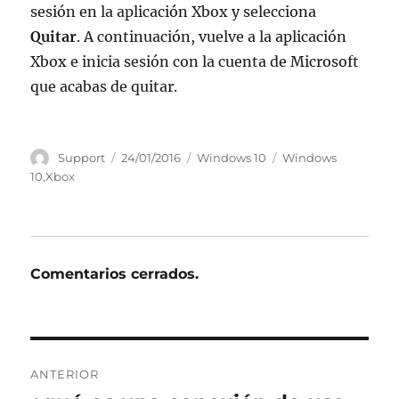
sesión en la aplicación Xbox y selecciona
Quitar
. A continuación, vuelve a la aplicación
Xbox e inicia sesión con la cuenta de Microsoft
que acabas de quitar.
Autor
Publicado
Categorías
Etiquetas
Support
24/01/2016
Windows 10
Windows
el
10
,
Xbox
Comentarios cerrados.
Navegación
ANTERIOR
de