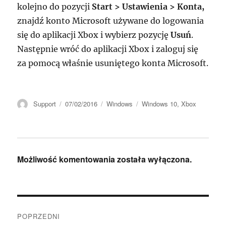
kolejno do pozycji
Start > Ustawienia > Konta,
znajdź konto Microsoft używane do logowania
się do aplikacji Xbox i wybierz pozycję
Usuń
.
Następnie wróć do aplikacji Xbox i zaloguj się
za pomocą właśnie usuniętego konta Microsoft.
Autor
Data
Kategorie
Tagi
Support
07/02/2016
Windows
Windows 10
,
Xbox
publikacji
Możliwość komentowania została wyłączona.
Nawigacja
POPRZEDNI