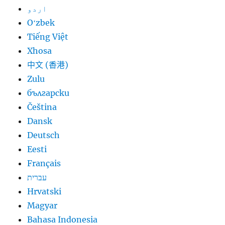
اردو
Oʻzbek
Tiếng Việt
Xhosa
中文 (香港)
Zulu
български
Čeština
Dansk
Deutsch
Eesti
Français
עברית
Hrvatski
Magyar
Bahasa Indonesia