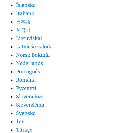
Íslenska
Italiano
日本語
한국어
Lietuviškai
Latviešu valoda
Norsk Bokmål
Nederlands
Português
Română
Русский
Slovenčina
Slovenščina
Svenska
ไทย
Türkçe