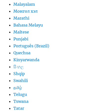
Malayalam
Монгол хэл
Marathi
Bahasa Melayu
Maltese
Punjabi
Português (Brazil)
Quechua
Kinyarwanda
සිංහල
Shqip
Swahili
தமிழ்
Telugu
Tswana
Tatar