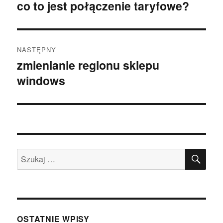
wpisu
co to jest połączenie taryfowe?
Poprzedni
wpis:
NASTĘPNY
zmienianie regionu sklepu
Następny
windows
wpis:
SZU
Szukaj:
OSTATNIE WPISY