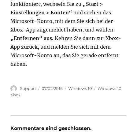
funktioniert, wechseln Sie zu
„Start >
Einstellungen > Konten“
und suchen das
Microsoft-Konto, mit dem Sie sich bei der
Xbox-App angemeldet haben, und wählen
„Entfernen“ aus.
Kehren Sie dann zur Xbox-
App zurück, und melden Sie sich mit dem
Microsoft-Konto an, das Sie gerade entfernt
haben.
Autor
Veröffentlicht
Kategorien
Schlagwörter
Support
07/02/2016
Windows 10
Windows 10
,
am
Xbox
Kommentare sind geschlossen.