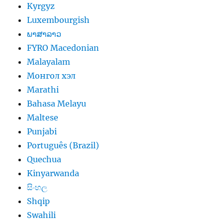
Kyrgyz
Luxembourgish
ພາສາລາວ
FYRO Macedonian
Malayalam
Монгол хэл
Marathi
Bahasa Melayu
Maltese
Punjabi
Português (Brazil)
Quechua
Kinyarwanda
සිංහල
Shqip
Swahili