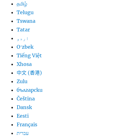
தமிழ்
Telugu
Tswana
Tatar
اردو
Oʻzbek
Tiếng Việt
Xhosa
中文 (香港)
Zulu
български
Čeština
Dansk
Eesti
Français
עברית