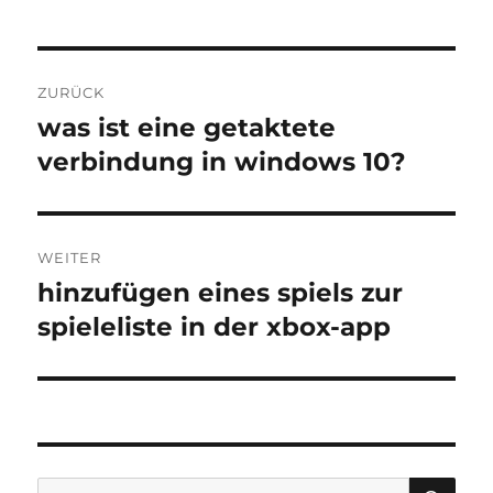
Beitragsnavigation
ZURÜCK
was ist eine getaktete
Vorheriger
Beitrag:
verbindung in windows 10?
WEITER
hinzufügen eines spiels zur
Nächster
Beitrag:
spieleliste in der xbox-app
SU
Suche