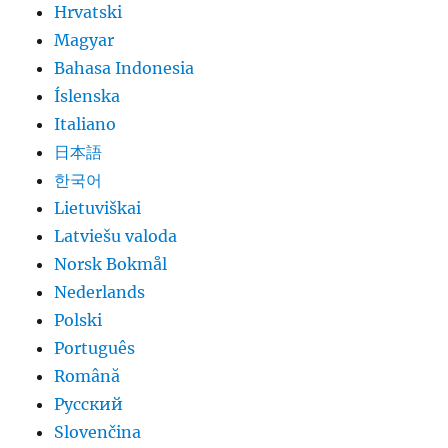
Hrvatski
Magyar
Bahasa Indonesia
Íslenska
Italiano
日本語
한국어
Lietuviškai
Latviešu valoda
Norsk Bokmål
Nederlands
Polski
Português
Română
Русский
Slovenčina