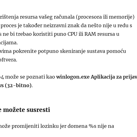
rištenja resursa vašeg računala (procesora ili memorije)
proces je također neizravni znak da nešto nije u redu s
s ne bi trebao koristiti puno CPU ili RAM resursa u
cijama.
evima pokrenite potpuno skeniranje sustava pomoću
ftvera.
64 može se poznati kao
winlogon.exe Aplikacija za prija
s (32-bitno)
.
e možete susresti
može promijeniti lozinku jer domena %s nije na