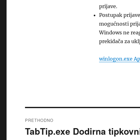
prijave.
Postupak prijav
mogućnosti prij
Windows ne reag
prekidača za ukl
winlogon.exe Apl
Navigacija
PRETHODNO
objava
TabTip.exe Dodirna tipkovn
Prethodna
objava: