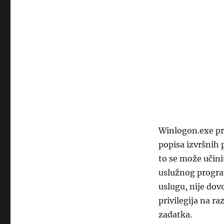
Winlogon.exe pro
popisa izvršnih
to se može učini
uslužnog progra
uslugu, nije dovo
privilegija na r
zadatka.