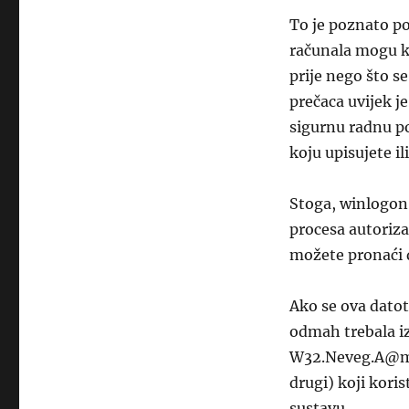
To je poznato p
računala mogu ko
prije nego što se
prečaca uvijek j
sigurnu radnu p
koju upisujete il
Stoga, winlogon.
procesa autoriza
možete pronaći 
Ako se ova datot
odmah trebala iz
W32.Neveg.A@mm
drugi) koji koris
sustavu.