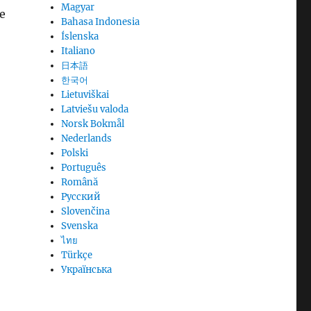
Magyar
se
Bahasa Indonesia
Íslenska
Italiano
日本語
한국어
Lietuviškai
Latviešu valoda
Norsk Bokmål
Nederlands
Polski
Português
Română
Русский
Slovenčina
Svenska
ไทย
Türkçe
Українська