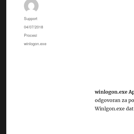
Autor
Support
Objavljeno
04/07/2018
dana
Kategorije
Procesi
Oznake
winlogon.exe
winlogon.exe Ap
odgovoran za pok
Winlgon.exe dato