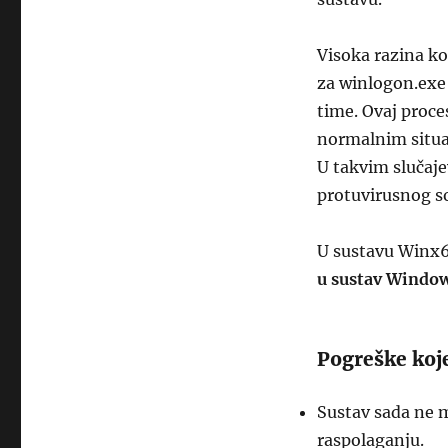
Visoka razina ko
za winlogon.exe 
time. Ovaj proce
normalnim situa
U takvim slučaj
protuvirusnog so
U sustavu Winx
u sustav Window
Pogreške koj
Sustav sada ne 
raspolaganju.