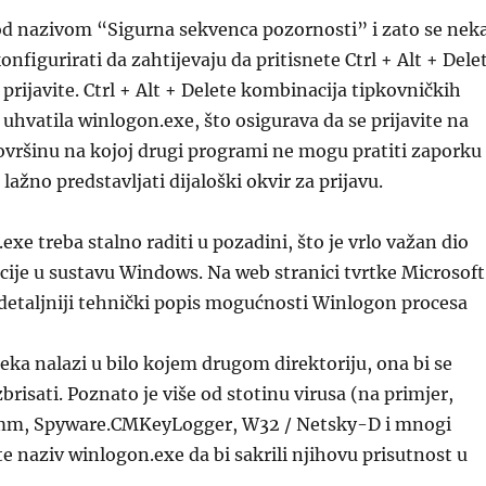
od nazivom “Sigurna sekvenca pozornosti” i zato se nek
nfigurirati da zahtijevaju da pritisnete Ctrl + Alt + Dele
 prijavite. Ctrl + Alt + Delete kombinacija tipkovničkih
e uhvatila winlogon.exe, što osigurava da se prijavite na
ovršinu na kojoj drugi programi ne mogu pratiti zaporku
i lažno predstavljati dijaloški okvir za prijavu.
exe treba stalno raditi u pozadini, što je vrlo važan dio
cije u sustavu Windows. Na web stranici tvrtke Microsoft
detaljniji tehnički popis mogućnosti Winlogon procesa
eka nalazi u bilo kojem drugom direktoriju, ona bi se
brisati. Poznato je više od stotinu virusa (na primjer,
, Spyware.CMKeyLogger, W32 / Netsky-D i mnogi
te naziv winlogon.exe da bi sakrili njihovu prisutnost u