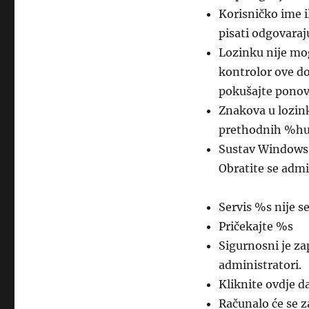
Korisničko ime i
pisati odgovara
Lozinku nije mog
kontrolor ove d
pokušajte ponov
Znakova u lozink
prethodnih %hu 
Sustav Windows n
Obratite se admi
Servis %s nije se
Pričekajte %s
Sigurnosni je za
administratori.
Kliknite ovdje d
Računalo će se 