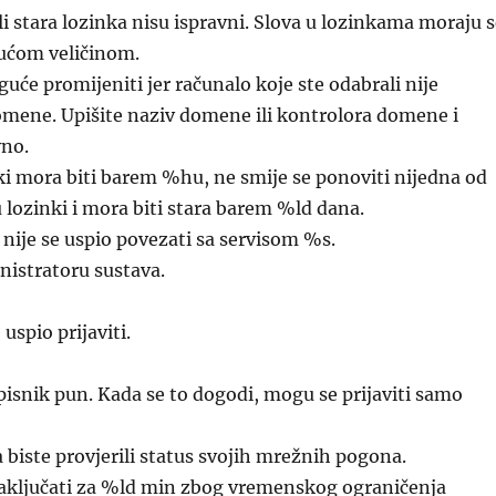
li stara lozinka nisu ispravni. Slova u lozinkama moraju 
jućom veličinom.
uće promijeniti jer računalo koje ste odabrali nije
omene. Upišite naziv domene ili kontrolora domene i
no.
i mora biti barem %hu, ne smije se ponoviti nijedna od
lozinki i mora biti stara barem %ld dana.
ije se uspio povezati sa servisom %s.
nistratoru sustava.
 uspio prijaviti.
pisnik pun. Kada se to dogodi, mogu se prijaviti samo
a biste provjerili status svojih mrežnih pogona.
zaključati za %ld min zbog vremenskog ograničenja