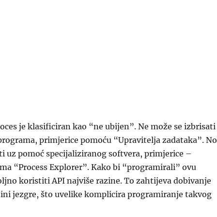
ces je klasificiran kao “ne ubijen”. Ne može se izbrisati
 programa, primjerice pomoću “Upravitelja zadataka”. No
ti uz pomoć specijaliziranog softvera, primjerice –
ma “Process Explorer”. Kako bi “programirali” ovu
ljno koristiti API najviše razine. To zahtijeva dobivanje
azini jezgre, što uvelike komplicira programiranje takvog