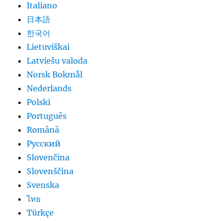
Italiano
日本語
한국어
Lietuviškai
Latviešu valoda
Norsk Bokmål
Nederlands
Polski
Português
Română
Русский
Slovenčina
Slovenščina
Svenska
ไทย
Türkçe