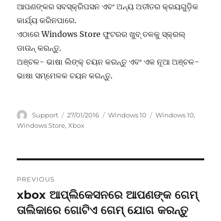
ଆପଣଙ୍କର ସବସ୍କ୍ରିପସନ ଏବଂ ଅନ୍ୟ ଅତୀତର କ୍ରୟଗୁଡ଼ିକ
କାର୍ଯ୍ୟ କରିନପାରେ.
ଏଠାରେ Windows Store ଫୁଟରର ଖୁବ୍ ତଳକୁ ସ୍କ୍ରଲ୍
ଡାଉନ୍ କରନ୍ତୁ.
ଅଞ୍ଚଳ- ଭାଷା ଲିଙ୍କ୍ ଚୟନ କରନ୍ତୁ ଏବଂ ଏକ ନୂଆ ଅଞ୍ଚଳ-
ଭାଷା ସମ୍ମେଳକ ଚୟନ କରନ୍ତୁ.
Author
Posted
Categories
Tags
Support
27/01/2016
Windows 10
Windows 10
,
on
Windows Store
,
Xbox
Post
PREVIOUS
navigation
xbox ଆପ୍ଲିକେସନରେ ଆପଣଙ୍କ ଗେମ୍
Previous
post:
ତାଲିକାରେ ଗୋଟିଏ ଗେମ୍ ଯୋଗ କରନ୍ତୁ