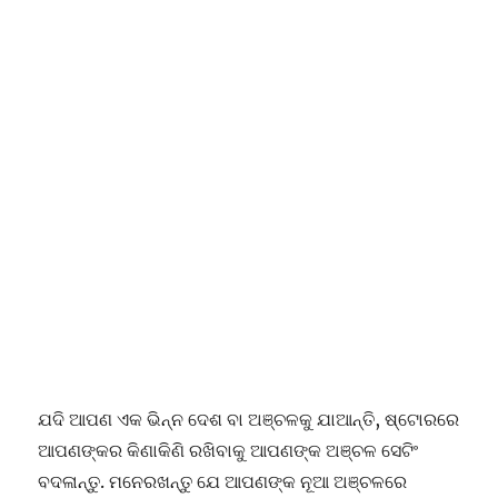
ଯଦି ଆପଣ ଏକ ଭିନ୍ନ ଦେଶ ବା ଅଞ୍ଚଳକୁ ଯାଆନ୍ତି, ଷ୍ଟୋରରେ
ଆପଣଙ୍କର କିଣାକିଣି ରଖିବାକୁ ଆପଣଙ୍କ ଅଞ୍ଚଳ ସେଟିଂ
ବଦଳାନ୍ତୁ. ମନେରଖନ୍ତୁ ଯେ ଆପଣଙ୍କ ନୂଆ ଅଞ୍ଚଳରେ