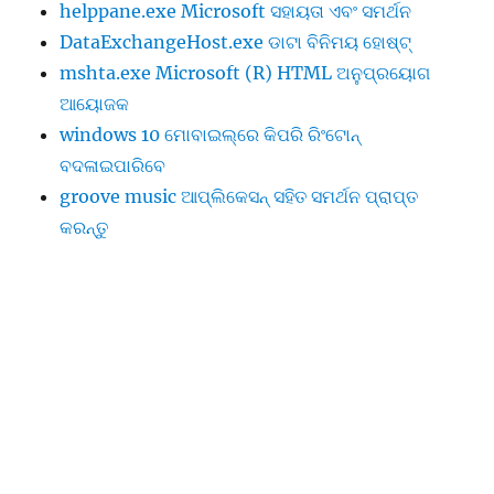
helppane.exe Microsoft ସହାୟତା ଏବଂ ସମର୍ଥନ
DataExchangeHost.exe ଡାଟା ବିନିମୟ ହୋଷ୍ଟ୍
mshta.exe Microsoft (R) HTML ଅନୁପ୍ରୟୋଗ
ଆୟୋଜକ
windows 10 ମୋବାଇଲ୍‌ରେ କିପରି ରିଂଟୋନ୍
ବଦଳାଇପାରିବେ
groove music ଆପ୍ଲିକେସନ୍‌ ସହିତ ସମର୍ଥନ ପ୍ରାପ୍ତ
କରନ୍ତୁ