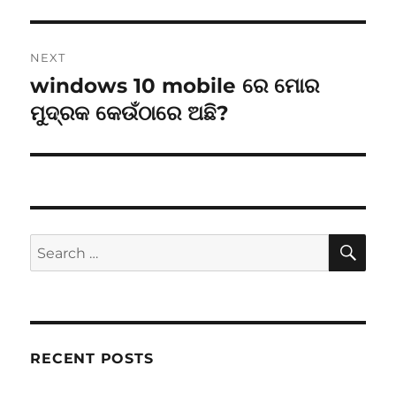
NEXT
windows 10 mobile ରେ ମୋର
Next
post:
ମୁଦ୍ରକ କେଉଁଠାରେ ଅଛି?
SE
Search
for:
RECENT POSTS