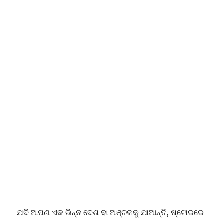
ଯଦି ଆପଣ ଏକ ଭିନ୍ନ ଦେଶ ବା ଅଞ୍ଚଳକୁ ଯାଆନ୍ତି, ଷ୍ଟୋରରେ