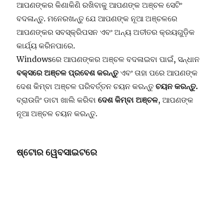
ଆପଣଙ୍କର କିଣାକିଣି ରଖିବାକୁ ଆପଣଙ୍କ ଅଞ୍ଚଳ ସେଟିଂ
ବଦଳାନ୍ତୁ. ମନେରଖନ୍ତୁ ଯେ ଆପଣଙ୍କ ନୂଆ ଅଞ୍ଚଳରେ
ଆପଣଙ୍କର ସବସ୍କ୍ରିପସନ ଏବଂ ଅନ୍ୟ ଅତୀତର କ୍ରୟଗୁଡ଼ିକ
କାର୍ଯ୍ୟ କରିନପାରେ.
Windowsରେ ଆପଣଙ୍କର ଅଞ୍ଚଳ ବଦଳାଇବା ପାଇଁ, ସନ୍ଧାନ
ବକ୍ସରେ ଅଞ୍ଚଳ ପ୍ରବେଶ କରନ୍ତୁ
ଏବଂ ତାହା ପରେ ଆପଣଙ୍କ
ଦେଶ କିମ୍ବା ଅଞ୍ଚଳ ପରିବର୍ତ୍ତନ ଚୟନ କରନ୍ତୁ
ଚୟନ କରନ୍ତୁ.
ବ୍ରାଉଜିଂ ଡାଟା ଖାଲି କରିବା
ଦେଶ କିମ୍ବା ଅଞ୍ଚଳ
, ଆପଣଙ୍କ
ନୂଆ ଅଞ୍ଚଳ ଚୟନ କରନ୍ତୁ.
ଷ୍ଟୋର ୱେବସାଇଟରେ