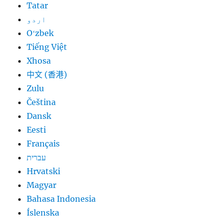
Tatar
اردو
Oʻzbek
Tiếng Việt
Xhosa
中文 (香港)
Zulu
Čeština
Dansk
Eesti
Français
עברית
Hrvatski
Magyar
Bahasa Indonesia
Íslenska