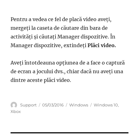
Pentru a vedea ce fel de placă video aveți,
mergeți la caseta de căutare din bara de
activități și căutați Manager dispozitive. În
Manager dispozitive, extindeți
Plăci video.
Aveți întotdeauna opțiunea de a face o captură
de ecran a jocului dvs., chiar dacă nu aveți una
dintre aceste plăci video.
Autor
Publicat
Categorii
Etichete
Support
05/03/2016
Windows
Windows 10
,
pe
Xbox