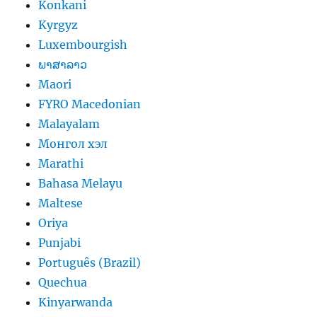
Konkani
Kyrgyz
Luxembourgish
ພາສາລາວ
Maori
FYRO Macedonian
Malayalam
Монгол хэл
Marathi
Bahasa Melayu
Maltese
Oriya
Punjabi
Português (Brazil)
Quechua
Kinyarwanda