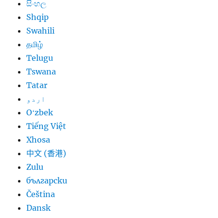
සිංහල
Shqip
Swahili
தமிழ்
Telugu
Tswana
Tatar
اردو
Oʻzbek
Tiếng Việt
Xhosa
中文 (香港)
Zulu
български
Čeština
Dansk