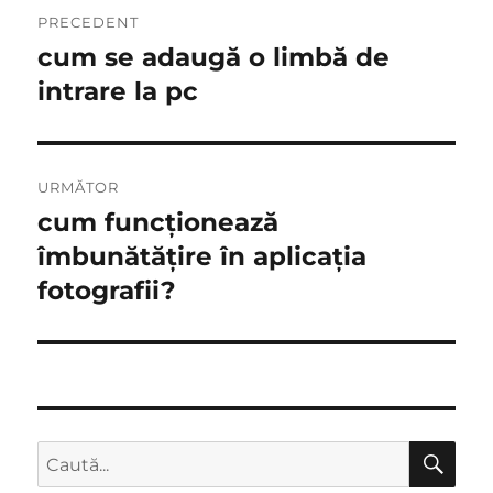
Navigare
PRECEDENT
în
cum se adaugă o limbă de
Articolul
anterior:
intrare la pc
articole
URMĂTOR
cum funcționează
Articolul
următor:
îmbunătățire în aplicația
fotografii?
CĂ
Caută
după: