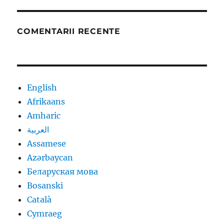
COMENTARII RECENTE
English
Afrikaans
Amharic
العربية
Assamese
Azərbaycan
Беларуская мова
Bosanski
Català
Cymraeg