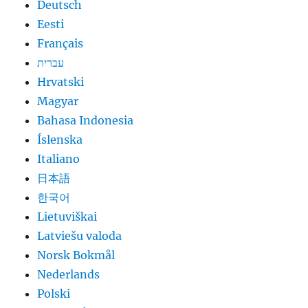
Deutsch
Eesti
Français
עברית
Hrvatski
Magyar
Bahasa Indonesia
Íslenska
Italiano
日本語
한국어
Lietuviškai
Latviešu valoda
Norsk Bokmål
Nederlands
Polski