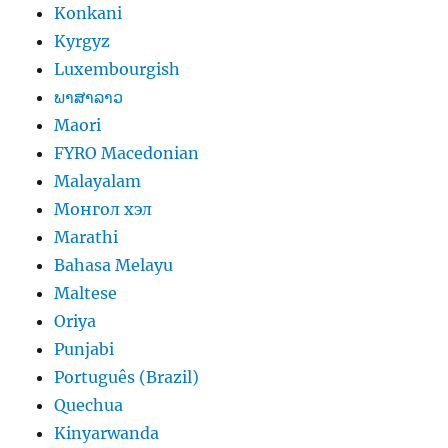
Konkani
Kyrgyz
Luxembourgish
ພາສາລາວ
Maori
FYRO Macedonian
Malayalam
Монгол хэл
Marathi
Bahasa Melayu
Maltese
Oriya
Punjabi
Português (Brazil)
Quechua
Kinyarwanda