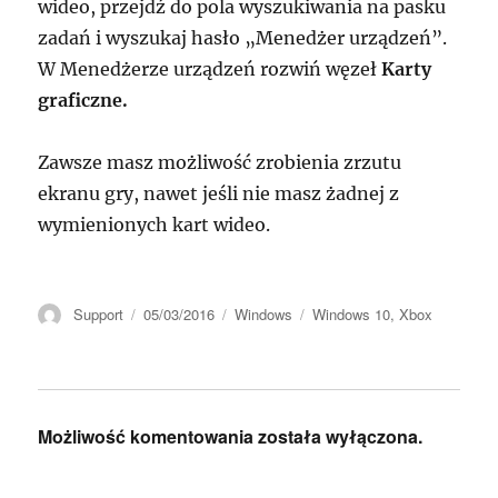
wideo, przejdź do pola wyszukiwania na pasku
zadań i wyszukaj hasło „Menedżer urządzeń”.
W Menedżerze urządzeń rozwiń węzeł
Karty
graficzne.
Zawsze masz możliwość zrobienia zrzutu
ekranu gry, nawet jeśli nie masz żadnej z
wymienionych kart wideo.
Autor
Data
Kategorie
Tagi
Support
05/03/2016
Windows
Windows 10
,
Xbox
publikacji
Możliwość komentowania została wyłączona.