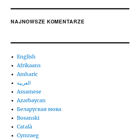
NAJNOWSZE KOMENTARZE
English
Afrikaans
Amharic
العربية
Assamese
Azərbaycan
Беларуская мова
Bosanski
Català
Cymraeg