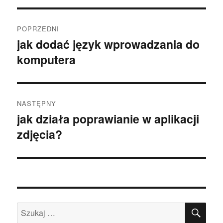
Nawigacja
POPRZEDNI
wpisu
jak dodać język wprowadzania do
Poprzedni
komputera
wpis:
NASTĘPNY
jak działa poprawianie w aplikacji
Następny
zdjęcia?
wpis:
SZU
Szukaj: