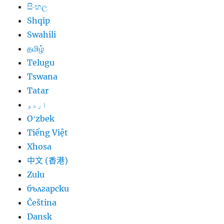
සිංහල
Shqip
Swahili
தமிழ்
Telugu
Tswana
Tatar
اردو
Oʻzbek
Tiếng Việt
Xhosa
中文 (香港)
Zulu
български
Čeština
Dansk