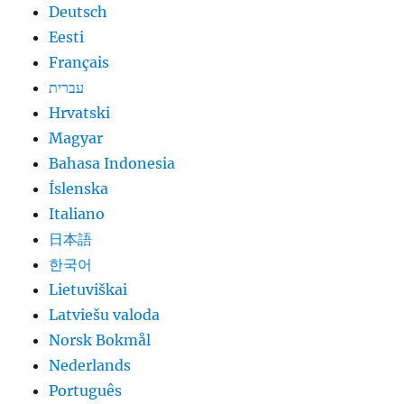
Deutsch
Eesti
Français
עברית
Hrvatski
Magyar
Bahasa Indonesia
Íslenska
Italiano
日本語
한국어
Lietuviškai
Latviešu valoda
Norsk Bokmål
Nederlands
Português