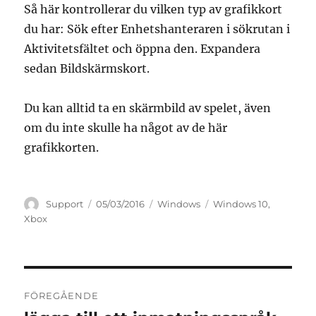
Så här kontrollerar du vilken typ av grafikkort
du har: Sök efter Enhetshanteraren i sökrutan i
Aktivitetsfältet och öppna den. Expandera
sedan Bildskärmskort.
Du kan alltid ta en skärmbild av spelet, även
om du inte skulle ha något av de här
grafikkorten.
Författare
Publicerat
Kategorier
Etiketter
Support
05/03/2016
Windows
Windows 10
,
den
Xbox
Inläggsnavigering
FÖREGÅENDE