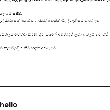
න ලෙසට
සජීව
.
ුල් කිරීමෙන් තොරව ගබඩාව වෙතින් මිලදී ගැනීමට ඔබට ඉඩ
පසුතලය වෙනස් කරන තුරු ඔබගේ අනෙකුත් උපාංග බලපෑමට පත්
 තුළ මිලදී ගැනීම් සඳහා අදාළ වේ.
hello