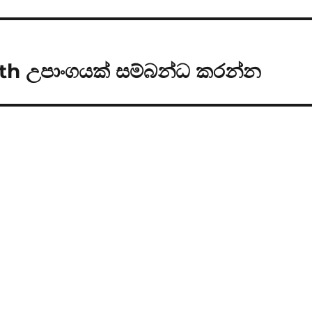
h උපාංගයක් සම්බන්ධ කරන්න