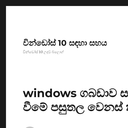
වින්ඩෝස් 10 සඳහා සහය
වින්ඩෝස් 10 උදව් බ්ලොග්
windows ගබඩාව සඳහ
වීමේ පසුතල වෙනස්