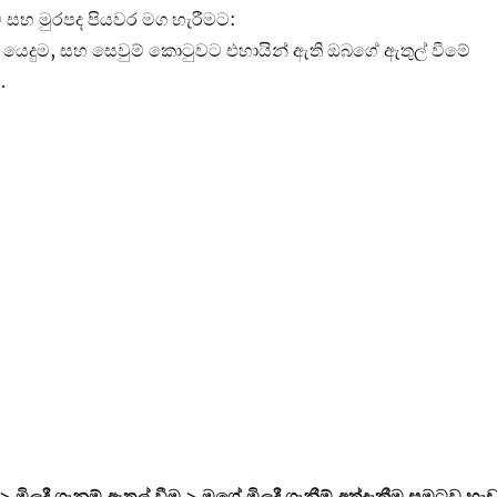
 සහ මුරපද පියවර මග හැරීමට:
යෙදුම, සහ සෙවුම් කොටුවට එහායින් ඇති ඔබගේ ඇතුල් වීමේ
.
 මිලදී ගැනුම් ඇතුල් වීම > මගේ මිලදී ගැනීම් අත්දැකීම සුමටව හැ