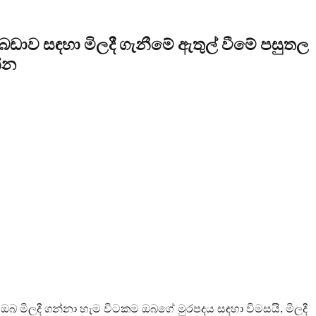
ාව සඳහා මිලදී ගැනීමේ ඇතුල් වීමේ පසුතල
්න
බ මිලදී ගන්නා හැම විටකම ඔබගේ මුරපදය සඳහා විමසයි. මිලදී