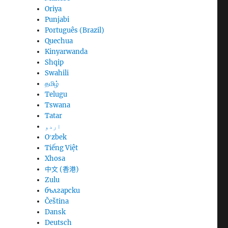
Oriya
Punjabi
Português (Brazil)
Quechua
Kinyarwanda
Shqip
Swahili
தமிழ்
Telugu
Tswana
Tatar
اردو
Oʻzbek
Tiếng Việt
Xhosa
中文 (香港)
Zulu
български
Čeština
Dansk
Deutsch