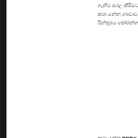
ගැනීම සරල කිරීමට
කරා යන්න ගබඩාව 
පින්තූරය තෝරන්න
කරා යන්න
පසුතල >