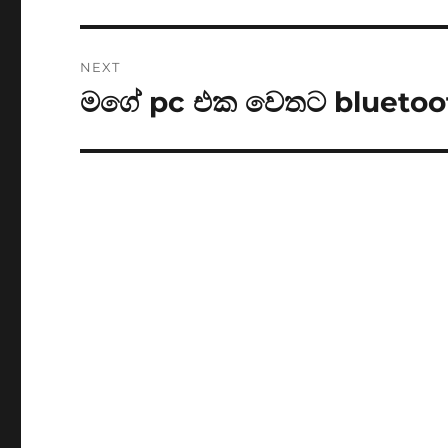
post:
NEXT
මගේ pc එක වෙතට bluetoot
Next
post: