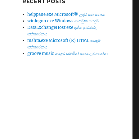
RECENT POSTS
helppane.exe Microsoft® උදව් සහ සහාය
winlogon.exe Windows යොමුක යෙදුම
DataExchangeHost.exe දත්ත හුවමාරු
සත්කාරකය
mshta.exe Microsoft (R) HTML යෙදුම්
සත්කාරකය
groove music යෙදුම සමඟින් සහය ලබා ගන්න