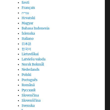
Eesti
Français
עברית
Hrvatski
Magyar
Bahasa Indonesia
Íslenska
Italiano
日本語
한국어
Lietuviškai
Latviešu valoda
Norsk Bokmål
Nederlands
Polski
Português
Română
Русский
Slovenčina
Slovenščina
Svenska