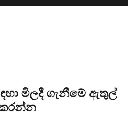
ා මිලදී ගැනීමේ ඇතුල්
 කරන්න