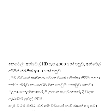
ඉන්ටෙල්: ඉන්ටෙල් HD රූප 4000 හෝ පසුව, ඉන්ටෙල්
අයිරිස් ග්රැෆික් 5100 හෝ පසුව.
, ඔබ වීඩියෝ කාඩ්පත මොන වගේ පරීක්ෂා කිරීම සඳහා
කාර්ය තීරුව හා සෙවීම මත සෙවුම් කොටුව යනවා
“උපාංග කළමනාකරු.” උපාංග කළමනාකරු දී විදහා
ඇඩප්ටර් පුළුල් කිරීම.
සෑම විටම ඔබට, ඔබ මේ වීඩියෝ කාඩ් එකක් නෑ පවා