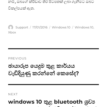
නම්, ඔබගේ ක්රීඩාව තිර පිටපතක් ලබා ගැනීමට ඔබට
විකල්පයක් ඇත.
Author
Posted
Categories
Tags
Support
17/01/2016
Windows 10
Windows 10
,
on
Xbox
Post
PREVIOUS
navigation
ඡායාරූප යෙදුම තුළ කාර්යය
Previous
post:
වැඩිදියුණු කරන්නේ කෙසේද?
NEXT
windows 10 තුළ bluetooth ශ්‍රව්‍ය
Next