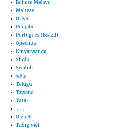
Bahasa Melayu
Maltese
Oriya
Punjabi
Português (Brazil)
Quechua
Kinyarwanda
Shqip
Swahili
தமிழ்
Telugu
Tswana
Tatar
اردو
Oʻzbek
Tiếng Việt