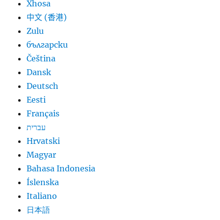
Xhosa
中文 (香港)
Zulu
български
Čeština
Dansk
Deutsch
Eesti
Français
עברית
Hrvatski
Magyar
Bahasa Indonesia
Íslenska
Italiano
日本語