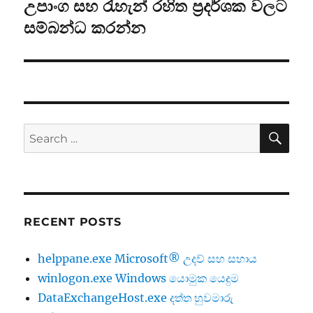
post:
උපාංග සහ රැහැන් රහිත ප්‍රදර්ශක වලට
සම්බන්ධ කරන්න
SE
Search
for:
RECENT POSTS
helppane.exe Microsoft® උදව් සහ සහාය
winlogon.exe Windows යොමුක යෙදුම
DataExchangeHost.exe දත්ත හුවමාරු