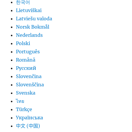
한국어
Lietuviškai
Latviešu valoda
Norsk Bokmål
Nederlands
Polski
Português
Română
Русский
Slovenčina
Slovenščina
Svenska
ไทย
Türkçe
Українська
中文 (中国)