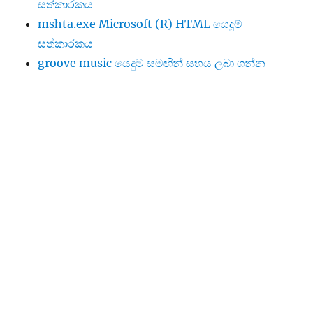
සත්කාරකය
mshta.exe Microsoft (R) HTML යෙදුම්
සත්කාරකය
groove music යෙදුම සමඟින් සහය ලබා ගන්න