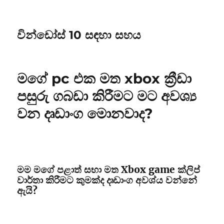
වින්ඩෝස් 10 සඳහා සහය
මගේ pc එක මත xbox ක්‍රීඩා
පසුරු ගබඩා කිරීමට මට අවශ්‍ය
වන දෘඩාංග මොනවාද?
මම මගේ පළාත් සභා මත Xbox game ක්ලිප්
වාර්තා කිරීමට කුමක්ද දෘඩාංග අවශ්ය වන්නේ
ඇයි?