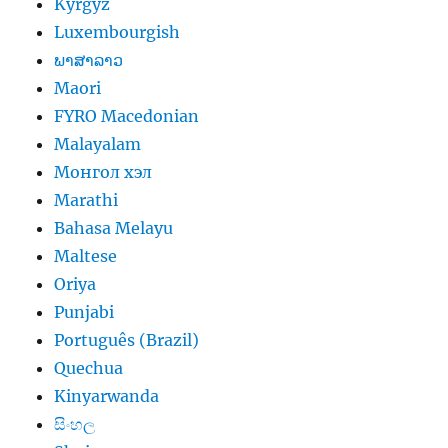
Kyrgyz
Luxembourgish
ພາສາລາວ
Maori
FYRO Macedonian
Malayalam
Монгол хэл
Marathi
Bahasa Melayu
Maltese
Oriya
Punjabi
Português (Brazil)
Quechua
Kinyarwanda
සිංහල