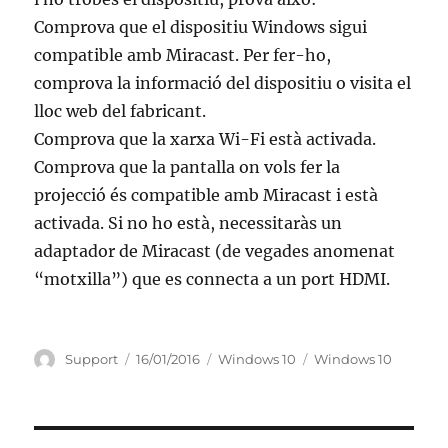
Comprova que el dispositiu Windows sigui
compatible amb Miracast. Per fer-ho,
comprova la informació del dispositiu o visita el
lloc web del fabricant.
Comprova que la xarxa Wi-Fi està activada.
Comprova que la pantalla on vols fer la
projecció és compatible amb Miracast i està
activada. Si no ho està, necessitaràs un
adaptador de Miracast (de vegades anomenat
“motxilla”) que es connecta a un port HDMI.
Autor
Publicat
Categories
Etiquetes
Support
16/01/2016
Windows 10
Windows 10
el