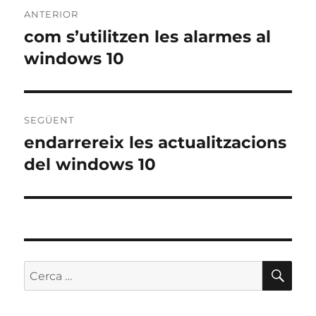
Navegació
ANTERIOR
d'entrades
com s’utilitzen les alarmes al
Entrada
anterior:
windows 10
SEGÜENT
endarrereix les actualitzacions
Entrada
següent:
del windows 10
CE
Cerca: