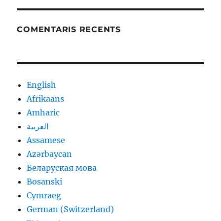
COMENTARIS RECENTS
English
Afrikaans
Amharic
العربية
Assamese
Azərbaycan
Беларуская мова
Bosanski
Cymraeg
German (Switzerland)