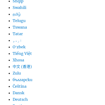
Shqip
Swahili
தமிழ்
Telugu
Tswana
Tatar
اردو
Oʻzbek
Tiếng Việt
Xhosa
中文 (香港)
Zulu
български
Čeština
Dansk
Deutsch