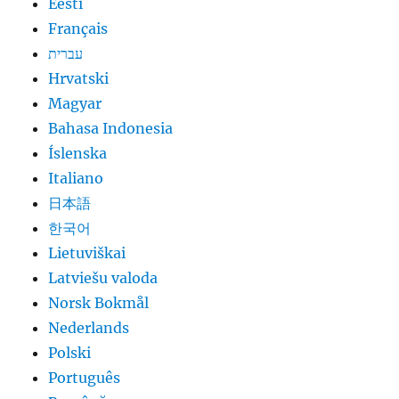
Eesti
Français
עברית
Hrvatski
Magyar
Bahasa Indonesia
Íslenska
Italiano
日本語
한국어
Lietuviškai
Latviešu valoda
Norsk Bokmål
Nederlands
Polski
Português