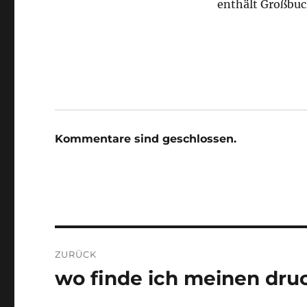
enthält Großbuc
Kommentare sind geschlossen.
Beitragsnavigation
ZURÜCK
wo finde ich meinen dru
Vorheriger
Beitrag: