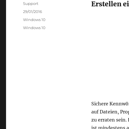
Erstellen 
Autor
Support
Veröffentlicht
29/01/2016
am
Kategorien
Windows 10
Schlagwörter
Windows 10
Sichere Kennwör
auf Dateien, Pr
zu erraten sein.
ist mindestens a