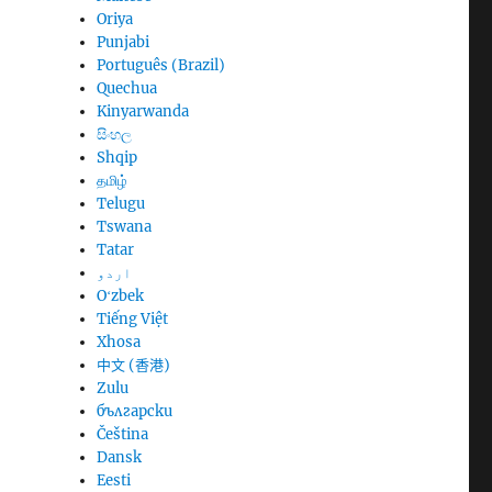
Oriya
Punjabi
Português (Brazil)
Quechua
Kinyarwanda
සිංහල
Shqip
தமிழ்
Telugu
Tswana
Tatar
اردو
Oʻzbek
Tiếng Việt
Xhosa
中文 (香港)
Zulu
български
Čeština
Dansk
Eesti