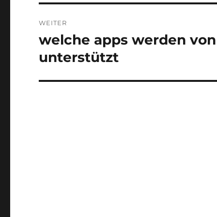
WEITER
welche apps werden von
Nächster
Beitrag:
unterstützt