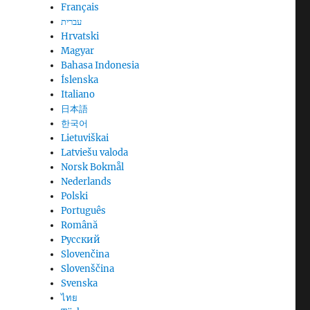
Français
עברית
Hrvatski
Magyar
Bahasa Indonesia
Íslenska
Italiano
日本語
한국어
Lietuviškai
Latviešu valoda
Norsk Bokmål
Nederlands
Polski
Português
Română
Русский
Slovenčina
Slovenščina
Svenska
ไทย