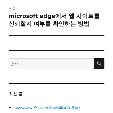
이
다음
microsoft edge에서 웹 사이트를
다
션
음
신뢰할지 여부를 확인하는 방법
글:
검
검
색
색:
최신 글
msiexec.exe Windows® installer(32비트)