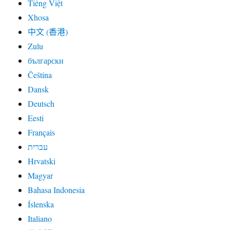
Tiếng Việt
Xhosa
中文 (香港)
Zulu
български
Čeština
Dansk
Deutsch
Eesti
Français
עברית
Hrvatski
Magyar
Bahasa Indonesia
Íslenska
Italiano