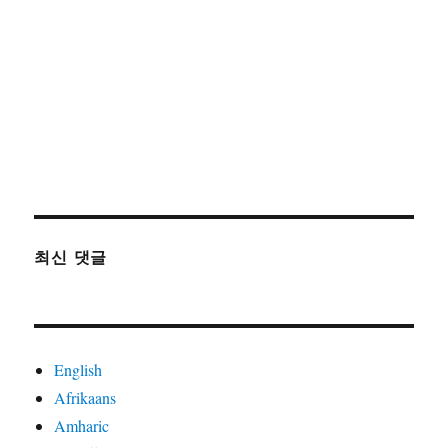
최신 댓글
English
Afrikaans
Amharic