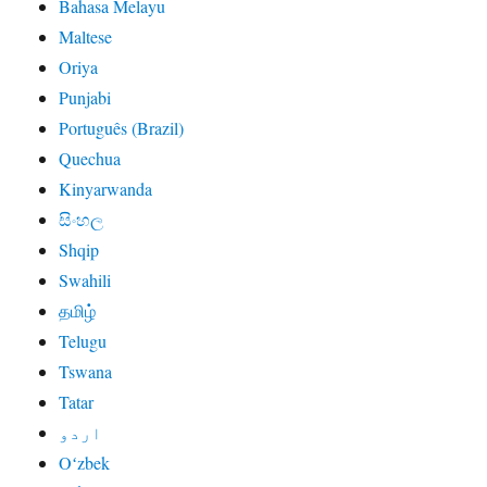
Bahasa Melayu
Maltese
Oriya
Punjabi
Português (Brazil)
Quechua
Kinyarwanda
සිංහල
Shqip
Swahili
தமிழ்
Telugu
Tswana
Tatar
اردو
Oʻzbek