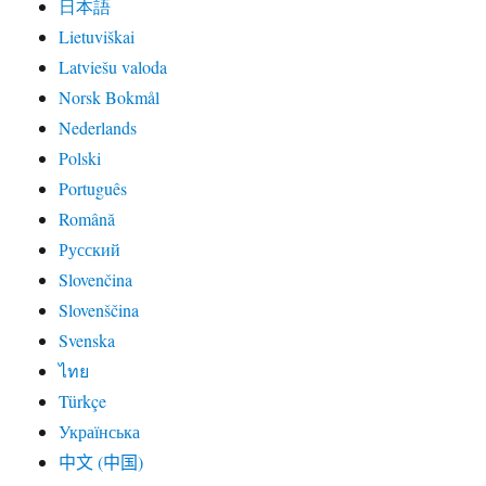
日本語
Lietuviškai
Latviešu valoda
Norsk Bokmål
Nederlands
Polski
Português
Română
Русский
Slovenčina
Slovenščina
Svenska
ไทย
Türkçe
Українська
中文 (中国)