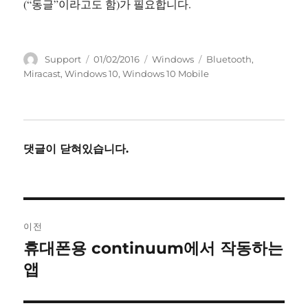
(“동글”이라고도 함)가 필요합니다.
글
작
카
태
Support
01/02/2016
Windows
Bluetooth
,
쓴
성
테
그
Miracast
,
Windows 10
,
Windows 10 Mobile
이
일
고
자
리
댓글이 닫혀있습니다.
글
이전
내
휴대폰용 continuum에서 작동하는
이
전
앱
비
글:
게