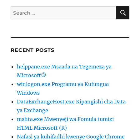
SE
Search
for:
RECENT POSTS
helppane.exe Msaada na Tegemeza ya
Microsoft®
winlogon.exe Programu ya Kufungua
Windows
DataExchangeHost.exe Kipangishi cha Data
ya Exchange
mshta.exe Mwenyeji wa Fomula tumizi
HTML Microsoft (R)
Nafasi ya kuhifadhi kwenye Google Chrome