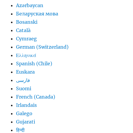
Azərbaycan
Беларуская мова
Bosanski
Català
Cymraeg
German (Switzerland)
Ελληνικά
Spanish (Chile)
Euskara
فارسی
Suomi
French (Canada)
Irlandais
Galego
Gujarati
हिन्दी