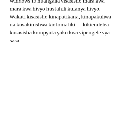
Windows 10 huangalia visasisho mara kwa
mara kwa hivyo hustahili kufanya hivyo.
Wakati kisasisho kinapatikana, kinapakuliwa
na kusakinishwa kiotomatiki — kikiendelea
kusasisha kompyuta yako kwa vipengele vya
sasa.