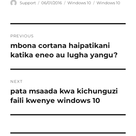
Author
Posted
Categories
Tags
Support
06/01/2016
Windows 10
Windows 10
on
Post
PREVIOUS
navigation
mbona cortana haipatikani
Previous
post:
katika eneo au lugha yangu?
NEXT
pata msaada kwa kichunguzi
Next
post:
faili kwenye windows 10