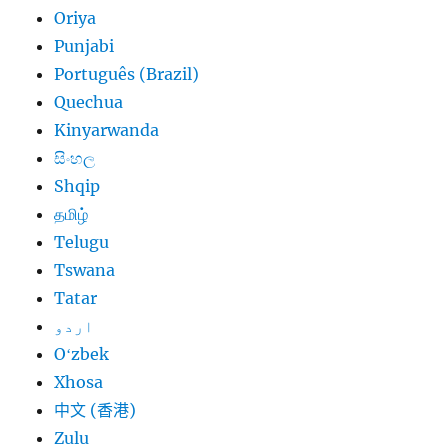
Oriya
Punjabi
Português (Brazil)
Quechua
Kinyarwanda
සිංහල
Shqip
தமிழ்
Telugu
Tswana
Tatar
اردو
Oʻzbek
Xhosa
中文 (香港)
Zulu