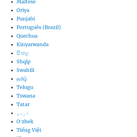
Maltese
Oriya
Punjabi
Português (Brazil)
Quechua
Kinyarwanda
සිංහල
Shqip
Swahili
தமிழ்
Telugu
Tswana
Tatar
اردو
Oʻzbek
Tiếng Việt