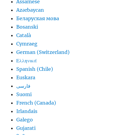
Assamese
Azərbaycan
Беларуская мова
Bosanski
Català
Cymraeg
German (Switzerland)
Ελληνικά
Spanish (Chile)
Euskara
فارسی
Suomi
French (Canada)
Irlandais
Galego
Gujarati