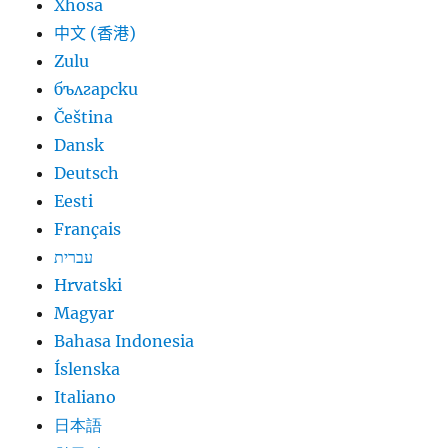
Xhosa
中文 (香港)
Zulu
български
Čeština
Dansk
Deutsch
Eesti
Français
עברית
Hrvatski
Magyar
Bahasa Indonesia
Íslenska
Italiano
日本語