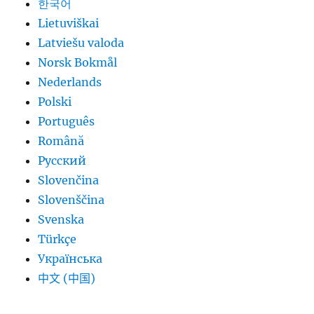
한국어
Lietuviškai
Latviešu valoda
Norsk Bokmål
Nederlands
Polski
Português
Română
Русский
Slovenčina
Slovenščina
Svenska
Türkçe
Українська
中文 (中国)