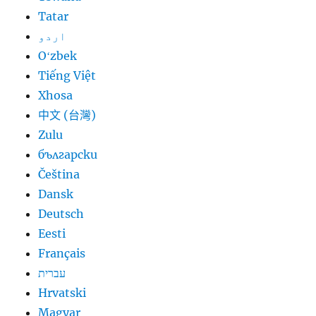
Tatar
اردو
Oʻzbek
Tiếng Việt
Xhosa
中文 (台灣)
Zulu
български
Čeština
Dansk
Deutsch
Eesti
Français
עברית
Hrvatski
Magyar