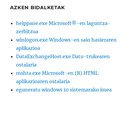
AZKEN BIDALKETAK
helppane.exe Microsoft®-en laguntza-
zerbitzua
winlogon.exe Windows-en saio hasieraren
aplikazioa
DataExchangeHost.exe Datu-trukearen
ostalaria
mshta.exe Microsoft-en (R) HTML
aplikazioaren ostalaria
eguneratu windows 10 sistemarako imea