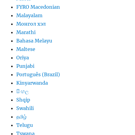
FYRO Macedonian
Malayalam
Монгол хэл
Marathi
Bahasa Melayu
Maltese
Oriya
Punjabi
Português (Brazil)
Kinyarwanda
සිංහල
Shqip
Swahili
தமிழ்
Telugu
Tswana