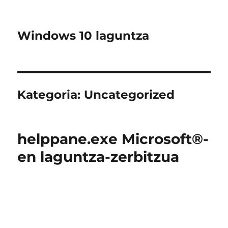
Windows 10 laguntza
Kategoria:
Uncategorized
helppane.exe Microsoft®-
en laguntza-zerbitzua