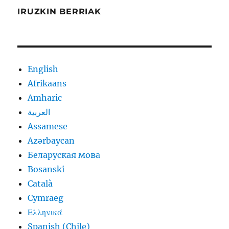
IRUZKIN BERRIAK
English
Afrikaans
Amharic
العربية
Assamese
Azərbaycan
Беларуская мова
Bosanski
Català
Cymraeg
Ελληνικά
Spanish (Chile)