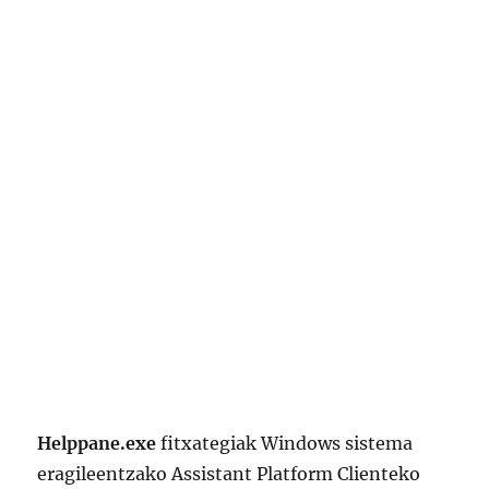
Helppane.exe
fitxategiak Windows sistema
eragileentzako Assistant Platform Clienteko