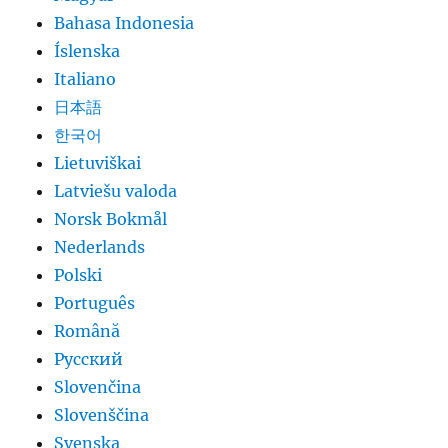
Bahasa Indonesia
Íslenska
Italiano
日本語
한국어
Lietuviškai
Latviešu valoda
Norsk Bokmål
Nederlands
Polski
Português
Română
Русский
Slovenčina
Slovenščina
Svenska