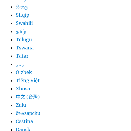
සිංහල
Shqip
Swahili
தமிழ்
Telugu
Tswana
Tatar
اردو
Oʻzbek
Tiếng Việt
Xhosa
中文 (台灣)
Zulu
български
Čeština
Dansk