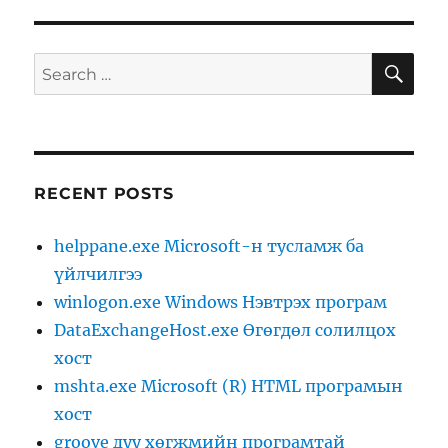
SE
Search
for:
RECENT POSTS
helppane.exe Microsoft-н тусламж ба
үйлчилгээ
winlogon.exe Windows Нэвтрэх програм
DataExchangeHost.exe Өгөгдөл солилцох
хост
mshta.exe Microsoft (R) HTML програмын
хост
groove дуу хөгжмийн програмтай