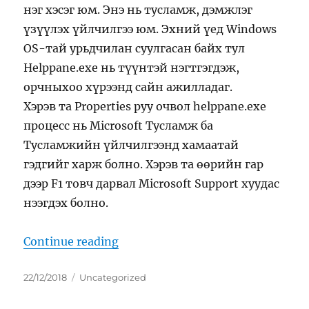
нэг хэсэг юм. Энэ нь тусламж, дэмжлэг
үзүүлэх үйлчилгээ юм. Эхний үед Windows
OS-тай урьдчилан суулгасан байх тул
Helppane.exe нь түүнтэй нэгтгэгдэж,
орчныхоо хүрээнд сайн ажилладаг.
Хэрэв та Properties руу очвол helppane.exe
процесс нь Microsoft Тусламж ба
Тусламжийн үйлчилгээнд хамаатай
гэдгийг харж болно. Хэрэв та өөрийн гар
дээр F1 товч дарвал Microsoft Support хуудас
нээгдэх болно.
“helppane.exe Microsoft-н тусл
Continue reading
Posted
Categories
22/12/2018
Uncategorized
on