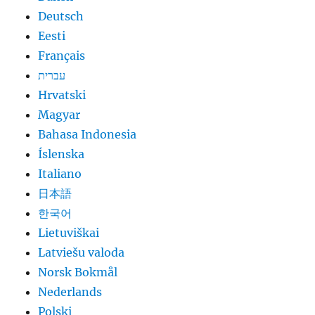
Deutsch
Eesti
Français
עברית
Hrvatski
Magyar
Bahasa Indonesia
Íslenska
Italiano
日本語
한국어
Lietuviškai
Latviešu valoda
Norsk Bokmål
Nederlands
Polski