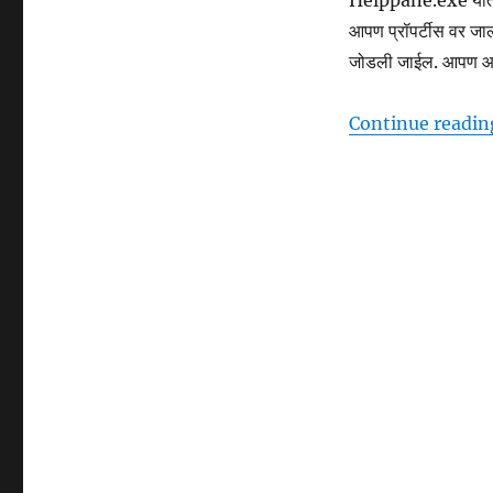
Helppane.exe यात सम
आपण प्रॉपर्टीस वर जाल 
जोडली जाईल. आपण आपल्
Continue readin