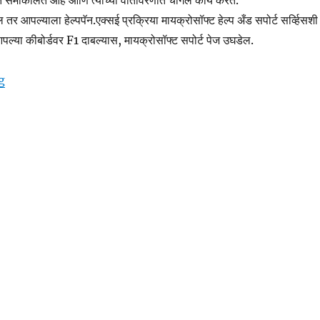
ाकलित आहे आणि त्याच्या वातावरणात चांगले कार्य करते.
तर आपल्याला हेल्पपॅन.एक्सई प्रक्रिया मायक्रोसॉफ्ट हेल्प अँड सपोर्ट सर्व्हिसशी
या कीबोर्डवर F1 दाबल्यास, मायक्रोसॉफ्ट सपोर्ट पेज उघडेल.
“helppane.exe Microsoft मदत आणि समर्थन”
g