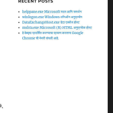
RECENT POSTS
helppane.exe Microsoft मदत आणि समर्थन
winlogon.exe Windows लॉगऑन अनुप्रयोग
DataExchangeHost.exe डेटा एक्‍सेंज होस्‍ट
mshta.exe Microsoft (R) HTML अनुप्रयोक होस्ट
हे वेबपृष्ठ प्रदर्शित करण्याचा प्रयत्न करताना Google
Chrome ची मेमरी संपली आहे.
े,