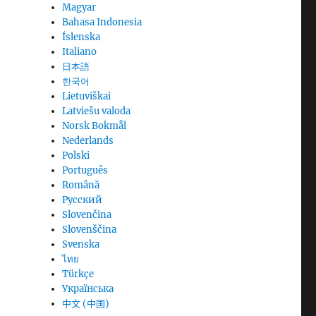
Magyar
Bahasa Indonesia
Íslenska
Italiano
日本語
한국어
Lietuviškai
Latviešu valoda
Norsk Bokmål
Nederlands
Polski
Português
Română
Русский
Slovenčina
Slovenščina
Svenska
ไทย
Türkçe
Українська
中文 (中国)