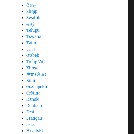
සිංහල
Shqip
Swahili
தமிழ்
Telugu
Tswana
Tatar
اردو
Oʻzbek
Tiếng Việt
Xhosa
中文 (台灣)
Zulu
български
Čeština
Dansk
Deutsch
Eesti
Français
עברית
Hrvatski