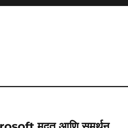
soft मदत आणि समर्थन