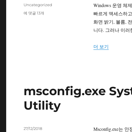
성
카
Windows 운영
Uncategorized
일
테
mblctr.exe
빠르게 액세스하고 
에 댓글 13개
자
고
Windows
화면 밝기, 볼륨, 
리
모
니다. 그러나 이러
바
일
센
“mblctr.e
더 보기
터
msconfig.exe Sys
Utility
작
Msconfig.exe
27/12/2018