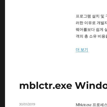
프로그램 설치 및 
러한 이유로 개발자는
웨어를보다 쉽게 ​
객의 총 소유 비용
“msiexec.ex
더 보기
mblctr.exe Win
작
Mblctr.exe 프
30/01/2019