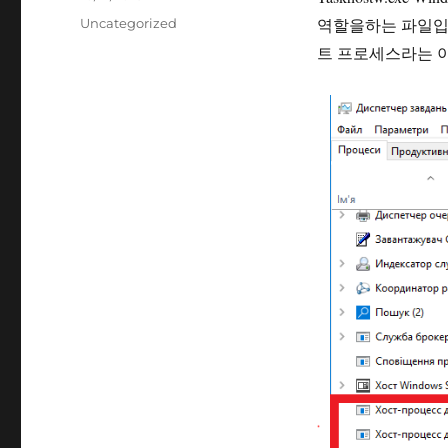
성
카
역할을하는 파일입니
Uncategorized
일
테
트 프로세스라는 
자
고
리