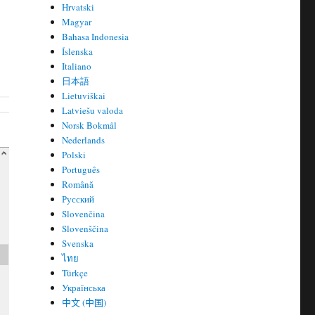
Hrvatski
Magyar
Bahasa Indonesia
Íslenska
Italiano
日本語
Lietuviškai
Latviešu valoda
Norsk Bokmål
Nederlands
Polski
Português
Română
Русский
Slovenčina
Slovenščina
Svenska
ไทย
Türkçe
Українська
中文 (中国)