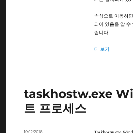
자
고
리
속성으로 이동하면 he
되어 있음을 알 수 
립니다.
“helppane
더 보기
taskhostw.exe
트 프로세스
작
Taskhostw.ex
10/12/2018