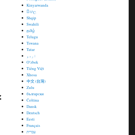
Kinyarwanda
සිංහල
Shqip
Swahili
தமிழ்
Telugu
Tswana
Tatar
اردو
Oʻzbek
Tiếng Việt
Xhosa
中文 (台灣)
Zulu
스
български
Čeština
Dansk
Deutsch
Eesti
Français
עברית
트