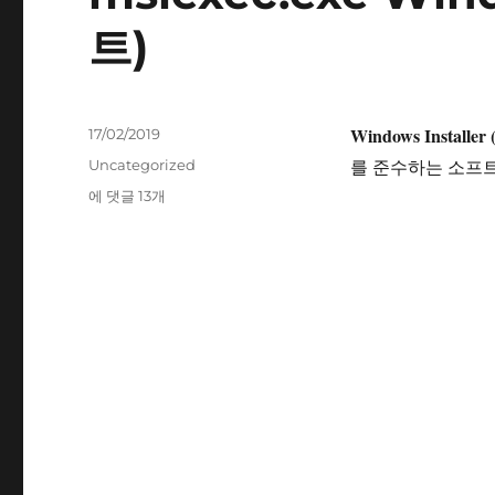
트)
Windows Installer 
작
17/02/2019
성
카
를 준수하는 소프
Uncategorized
일
테
msiexec.exe
에 댓글 13개
자
고
Windows®
리
installer(32
비
트)