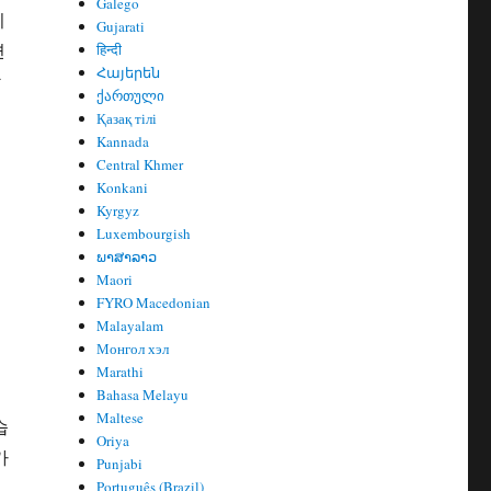
Galego
니
Gujarati
변
हिन्दी
Հայերեն
할
ქართული
Қазақ тілі
Kannada
Central Khmer
Konkani
Kyrgyz
Luxembourgish
ພາສາລາວ
Maori
FYRO Macedonian
Malayalam
Монгол хэл
Marathi
Bahasa Melayu
Maltese
습
Oriya
가
Punjabi
Português (Brazil)