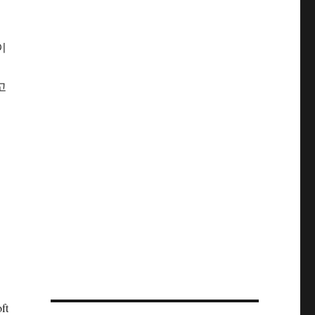
이
고
ft