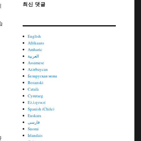
최신 댓글
에
.
습
English
Afrikaans
Amharic
العربية
Assamese
Azərbaycan
Беларуская мова
Bosanski
Català
Cymraeg
Ελληνικά
Spanish (Chile)
Euskara
فارسی
Suomi
Irlandais
유