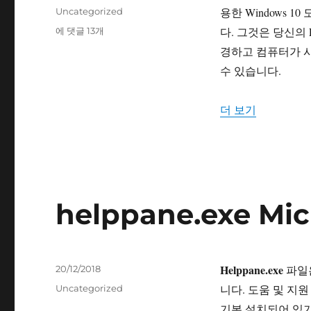
성
카
용한 Windows 
Uncategorized
일
테
msconfig.exe
다. 그것은 당신의
에 댓글 13개
자
고
System
경하고 컴퓨터가 
리
Configuration
수 ​​있습니다.
Utility
“msconfig.ex
더 보기
helppane.exe M
Helppane.exe
작
파일은
20/12/2018
성
카
니다. 도움 및 지원 
Uncategorized
일
테
기본 설치되어 있기